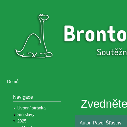
Přejí
hlav
Brontosaurus
Soutěž
obsa
ŽIJE
fotografií a
videií z akcí
Hnutí
Brontosaurus
Domů
Jste zde
Navigace
Zvedněte t
Úvodní stránka
Síň slávy
2025
Autor:
Pavel Šťastný