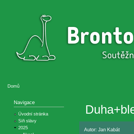
Přejí
hlav
Brontosaurus
Soutěž
obsa
ŽIJE
fotografií a
videií z akcí
Hnutí
Brontosaurus
Domů
Jste zde
Navigace
Duha+ble
Úvodní stránka
Síň slávy
2025
Autor:
Jan Kabát