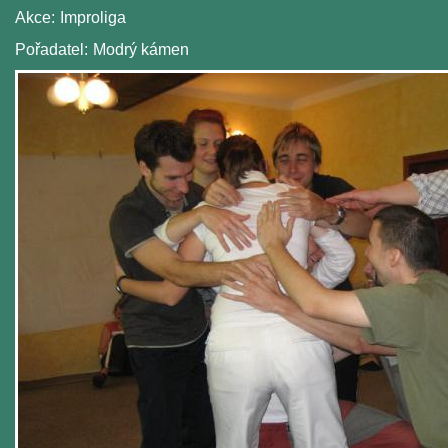
Akce:
Improliga
Pořadatel:
Modrý kámen