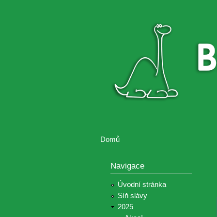
Brontosaurus
Soutěž
ŽIJE
fotografií a
videií z akcí
Hnutí
Brontosaurus
Domů
Jste zde
Navigace
Úvodní stránka
Síň slávy
2025