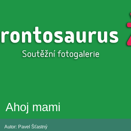
Přejít k
hlavnímu
obsahu
Ahoj mami
Autor:
Pavel Šťastný