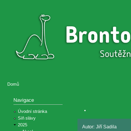
Přejí
hlav
Brontosaurus
Soutěž
obsa
ŽIJE
fotografií a
videií z akcí
Hnutí
Brontosaurus
Domů
Jste zde
Navigace
.
Úvodní stránka
Síň slávy
2025
Autor:
Jiří Sadila