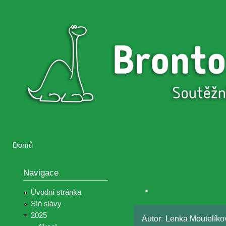
Přejí
hlav
Brontosaurus
Soutěž
obsa
ŽIJE
fotografií a
videií z akcí
Hnutí
Brontosaurus
Domů
Jste zde
Navigace
.
Úvodní stránka
Síň slávy
2025
Autor:
Lenka Moutelíko