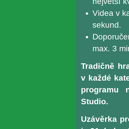
největší kv
Videa v k
sekund.
Doporučen
max. 3 mi
Tradičně hr
v každé kate
programu n
Studio.
Uzávěrka pr