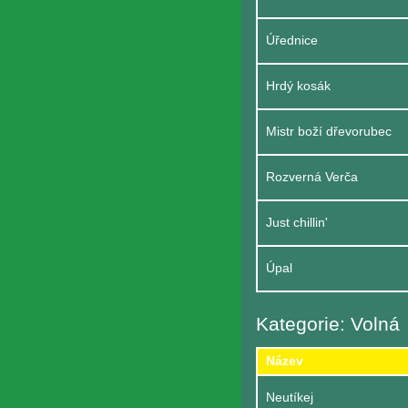
Úřednice
Hrdý kosák
Mistr boží dřevorubec
Rozverná Verča
Just chillin'
Úpal
Kategorie: Volná
Název
Neutíkej