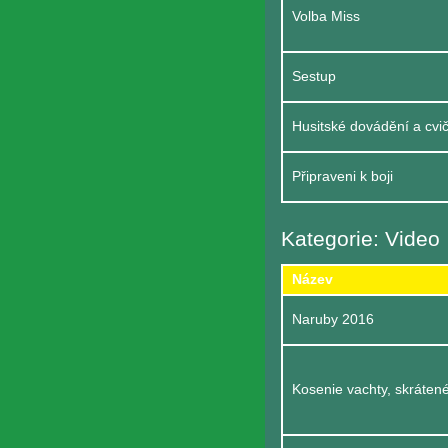
Volba Miss
Sestup
Husitské dovádění a cv
Připraveni k boji
Kategorie: Video
Název
Naruby 2016
Kosenie vachty, skráten