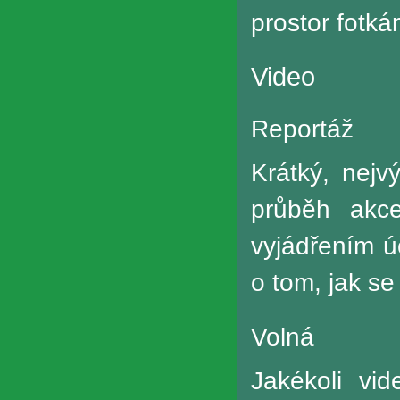
prostor fotká
Video
Reportáž
Krátký, nejv
průběh akc
vyjádřením ú
o tom, jak se 
Volná
Jakékoli vi