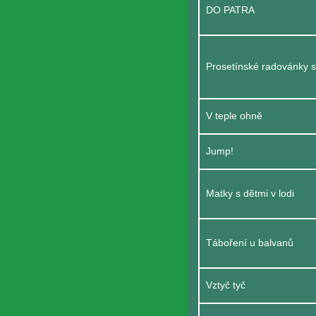
DO PATRA
Prosetínské radovánky 
V teple ohně
Jump!
Matky s dětmi v lodi
Táboření u balvanů
Vztyč tyč