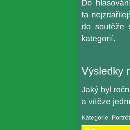
Do hlasován
ta nejzdařile
do soutěže 
kategorií.
Výsledky 
Jaký byl roč
a vítěze jedno
Kategorie: Portré
Název