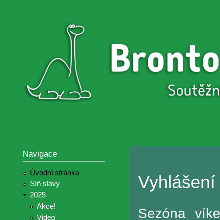
Přejí
hlav
Brontosaurus
Soutěž
obsa
ŽIJE
fotografií a
videií z akcí
Hnutí
Brontosaurus
Navigace
Úvodní stránka
Vyhlášení
Síň slávy
2025
Akce!
Sezóna víke
Video