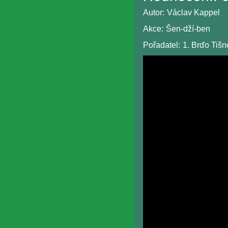
Autor:
Václav Kappel
Akce:
Šen-dží-ben
Pořadatel:
1. Brďo Tiš