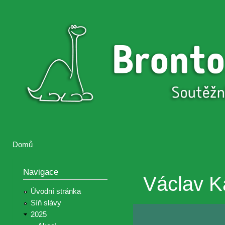
Přejí
hlav
Brontosaurus
Soutěž
obsa
ŽIJE
fotografií a
videií z akcí
Hnutí
Brontosaurus
Domů
Jste zde
Navigace
Václav K
Úvodní stránka
Síň slávy
2025