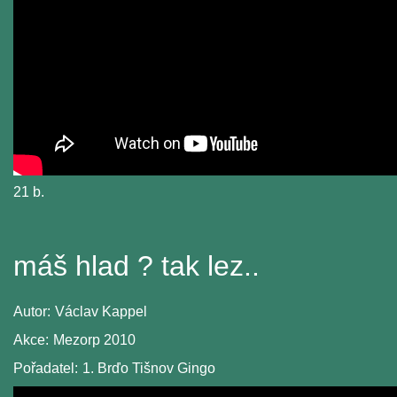
21 b.
máš hlad ? tak lez..
Autor:
Václav Kappel
Akce:
Mezorp 2010
Pořadatel:
1. Brďo Tišnov Gingo