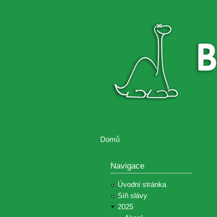
Brontosaurus
Soutěž
ŽIJE
fotografií a
videií z akcí
Hnutí
Brontosaurus
Domů
Jste zde
Navigace
Úvodní stránka
Síň slávy
2025