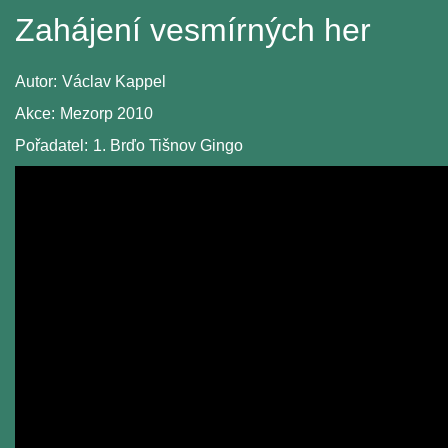
Zahájení vesmírných her
Autor:
Václav Kappel
Akce:
Mezorp 2010
Pořadatel:
1. Brďo Tišnov Gingo