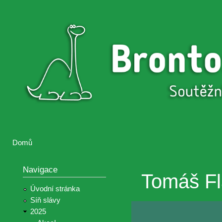
Přejí
hlav
Brontosaurus
Soutěž
obsa
ŽIJE
fotografií a
videií z akcí
Hnutí
Brontosaurus
Domů
Jste zde
Navigace
Tomáš Fla
Úvodní stránka
Síň slávy
2025