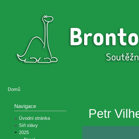
Přejí
hlav
Brontosaurus
Soutěž
obsa
ŽIJE
fotografií a
videií z akcí
Hnutí
Brontosaurus
Domů
Jste zde
Navigace
Petr Vilh
Úvodní stránka
Síň slávy
2025