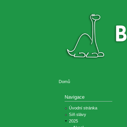
Brontosaurus
Soutěž
ŽIJE
fotografií a
videií z akcí
Hnutí
Brontosaurus
Domů
Jste zde
Navigace
Úvodní stránka
Síň slávy
2025