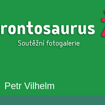
Přejít k
hlavnímu
obsahu
Petr Vilhelm