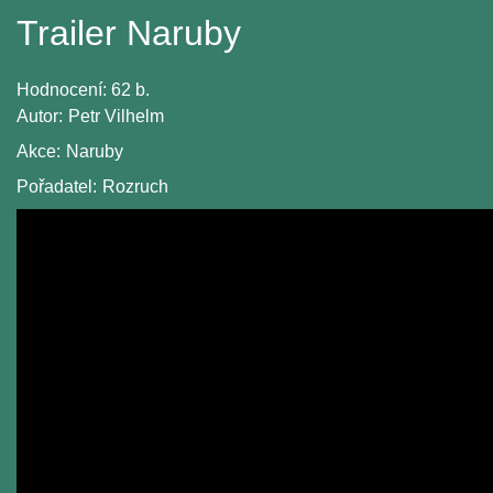
Trailer Naruby
Hodnocení:
62 b.
Autor:
Petr Vilhelm
Akce:
Naruby
Pořadatel:
Rozruch