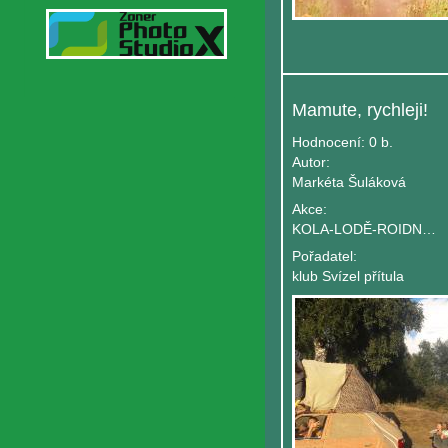
Mamute, rychleji!
Hodnocení:
0 b.
Autor:
Markéta Šuláková
Akce:
KOLA-LODĚ-ROIDNY aneb PRAVĚK
Pořadatel:
klub Svízel přítula