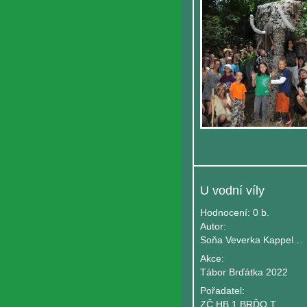
U vodní víly
Hodnocení:
0 b.
Autor:
Soňa Veverka Kappelová
Akce:
Tábor Brďátka 2022
Pořadatel:
ZČ HB 1.BRĎO Tišnov Gingo