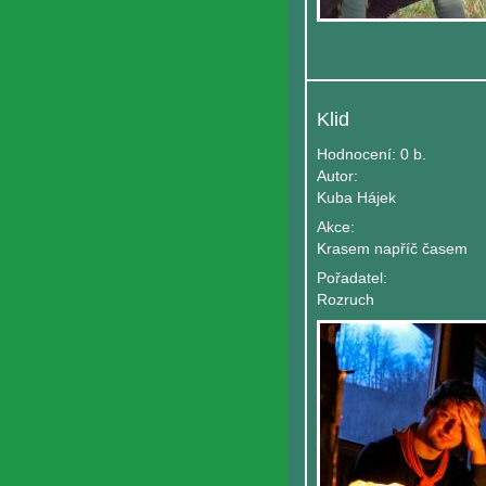
Klid
Hodnocení:
0 b.
Autor:
Kuba Hájek
Akce:
Krasem napříč časem
Pořadatel:
Rozruch