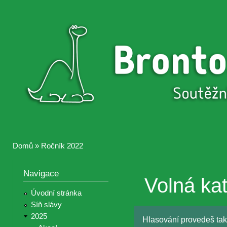
Přejí
hlav
Brontosaurus
Soutěž
obsa
ŽIJE
fotografií a
videií z akcí
Hnutí
Brontosaurus
Domů
»
Ročník 2022
Jste zde
Navigace
Volná ka
Úvodní stránka
Síň slávy
2025
Hlasování provedeš tak,