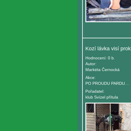
Hodnocení:
0 b.
Autor:
Markéta Černocká
Akce:
PO PROUDU PARDUBICKÝCH ŘEK
Pořadatel:
klub Svízel přítula