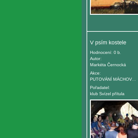
V psím kostele
Hodnocení:
0 b.
Autor:
Markéta Černocká
Akce:
PUTOVÁNÍ MÁCHOVÝM KRAJEM
Pořadatel:
klub Svízel přítula