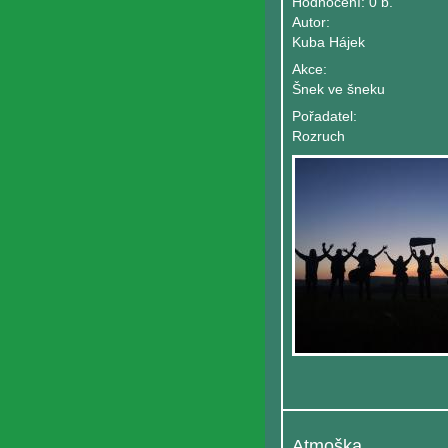
Hodnocení:
0 b.
Autor:
Kuba Hájek
Akce:
Šnek ve šneku
Pořadatel:
Rozruch
Atmoška