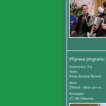
Hodnocení:
9 b.
Autor:
Pavla Asmara Bernášková
Akce:
Žítková - tábor pro rodiče s dětmi
Pořadatel:
ZČ HB Oldomáš