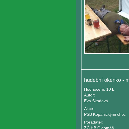
Hodnocení:
10 b.
Autor:
Eva Škodová
Akce:
PSB Kopanickými chodníčky - turnus B
Pořadatel:
ZČ HB Oldomáš