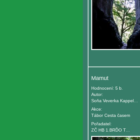
Mamut
Hodnocení:
5 b.
Autor:
Soňa Veverka Kappelová
Akce:
Tábor Cesta časem
Pořadatel:
ZČ HB 1.BRĎO Tišnov Gingo